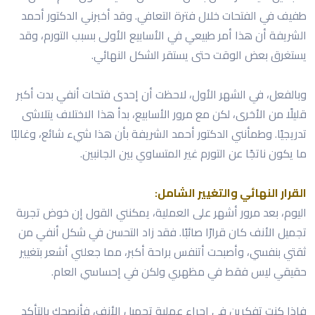
طفيف في الفتحات خلال فترة التعافي. وقد أخبرني الدكتور أحمد
الشريفة أن هذا أمر طبيعي في الأسابيع الأولى بسبب التورم، وقد
يستغرق بعض الوقت حتى يستقر الشكل النهائي.
وبالفعل، في الشهر الأول، لاحظت أن إحدى فتحات أنفي بدت أكبر
قليلًا من الأخرى، لكن مع مرور الأسابيع، بدأ هذا الاختلاف يتلاشى
تدريجيًا. وطمأنني الدكتور أحمد الشريفة بأن هذا شيء شائع، وغالبًا
ما يكون ناتجًا عن التورم غير المتساوي بين الجانبين.
القرار النهائي والتغيير الشامل:
اليوم، بعد مرور أشهر على العملية، يمكنني القول إن خوض تجربة
تجميل الأنف كان قرارًا صائبًا. فقد زاد التحسن في شكل أنفي من
ثقتي بنفسي، وأصبحت أتنفس براحة أكبر، مما جعلني أشعر بتغيير
حقيقي ليس فقط في مظهري ولكن في إحساسي العام.
فإذا كنتِ تفكرين في إجراء عملية تجميل الأنف، فأنصحك بالتأكد