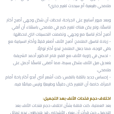
ملامحي طبيعية أم سيحدث تغيير جذري؟
وبعد مرور أسابيع على الجراحة، لاحظت أن شكل وجهي أصبح أكثر
تناسقًا، ولم يكن هناك تغيير كبير في ملامحي باستثناء أن أنفي
أصبح أكثر تناسبًا مع وجهي. وتضمنت التحسينات التي لاحظتها:
- زيادة تناسق الملامح: أصبح الأنف أصغر قليلاً وأكثر انسيابية مع
باقي الوجه، مما جعل الملامح تبدو أكثر توازنًا.
- تحسن في زاوية الأنف مع الفم: قام الدكتور أحمد الشريفة
بتعديل ميل الأنف بشكل بسيط، مما أضفى تناسقًا أجمل على
ملامحي.
- إحساس جديد بالثقة بالنفس: كنت أشعر أنني أبدو أكثر راحة أمام
المرآة، خاصة أن التغيير كان دقيقًا وطبيعيًا وليس مبالغًا فيه.
اختلاف حجم فتحات الأنف بعد التجميل:
بعد العملية، كنت قلقة بشأن اختلاف حجم فتحات الأنف بعد
التجميل، حيث قرأت أن بعض الأشخاص قد يلاحظون عدم تماثل