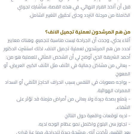
قبل أن أتخذ القرار النهائي. في هذه القصة، سأشارك تجربتي
الكاملة من مرحلة التردد وحتى تحقيق التغيير الشامل.
من هم المرشحون لعملية تجميل الانف؟
أثناء بحثي، وجدت أن الجراحة ليست مناسبة للجميع، وهناك معايير
تحدد من هم المرشحون لعملية تجميل الانف. لذلك استشرت الدكتور
أحمد الشريفة الذي أوضح لي أن الشخص المثالي للعملية هو من:
- يعاني من مشاكل جمالية في الأنف مثل الأنف الكبير، العريض، أو
المعوج.
- يواجه صعوبات في التنفس بسبب انحراف الحاجز الأنفي أو انسداد
الممرات الهوائية.
- يتمتع بصحة جيدة ولا يعاني من أمراض مزمنة قد تؤثر على
الشفاء.
- لديه توقعات واقعية حول النتائج.
- تجاوز سن البلوغ واكتمل نمو عظام الوجه لديه.
بعد التقييم، تأكدت أنني مرشحة جيدة للجراحة، مما عزز قراري