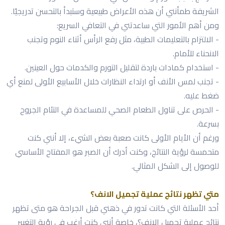
الشريفة طمأنني أن هذه الأعراض طبيعية وستبدأ بالتحسن تدريجيًا.
ومن أهم الأمور التي ساعدتني في التعافي السريع:
- الالتزام بالتعليمات الطبية، مثل رفع الرأس أثناء النوم وتجنب
الانحناء للأمام.
- استخدام كمادات باردة لتقليل التورم والكدمات حول العينين.
- تجنب لمس الأنف أو ارتداء النظارات خلال الأسابيع الأولى لمنع أي
ضغط عليه.
- الحرص على تناول الطعام الصحي للمساعدة في التئام الجروح
بسرعة.
ورغم أن الأيام الأولى كانت صعبة بعض الشيء، إلا أنني كنت
متحمسة لرؤية النتائج، وكنت أدرك أن الصبر هو المفتاح الأساسي
للوصول إلى الشكل المثالي.
متي تظهر نتائج عملية تجميل الانف؟
أحد الأسئلة التي كانت تدور في ذهني قبل الجراحة هو متى تظهر
نتائج عملية تجميل الانف؟، خاصة أنني كنت أرغب في رؤية التغيير