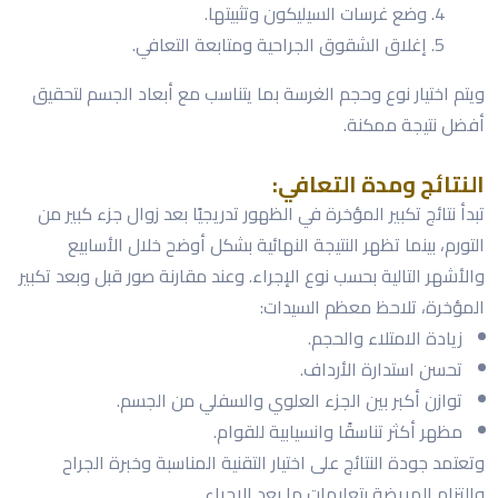
وضع غرسات السيليكون وتثبيتها.
إغلاق الشقوق الجراحية ومتابعة التعافي.
ويتم اختيار نوع وحجم الغرسة بما يتناسب مع أبعاد الجسم لتحقيق
أفضل نتيجة ممكنة.
النتائج ومدة التعافي:
تبدأ نتائج تكبير المؤخرة في الظهور تدريجيًا بعد زوال جزء كبير من
التورم، بينما تظهر النتيجة النهائية بشكل أوضح خلال الأسابيع
والأشهر التالية بحسب نوع الإجراء. وعند مقارنة صور قبل وبعد تكبير
المؤخرة، تلاحظ معظم السيدات:
زيادة الامتلاء والحجم.
تحسن استدارة الأرداف.
توازن أكبر بين الجزء العلوي والسفلي من الجسم.
مظهر أكثر تناسقًا وانسيابية للقوام.
وتعتمد جودة النتائج على اختيار التقنية المناسبة وخبرة الجراح
والتزام المريضة بتعليمات ما بعد الإجراء.