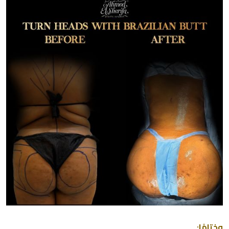
وختامًا: