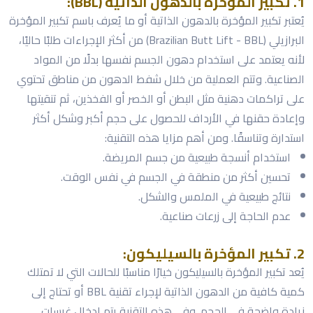
1. تكبير المؤخرة بالدهون الذاتية (BBL):
يُعتبر تكبير المؤخرة بالدهون الذاتية أو ما يُعرف باسم تكبير المؤخرة
البرازيلي (Brazilian Butt Lift - BBL) من أكثر الإجراءات طلبًا حاليًا،
لأنه يعتمد على استخدام دهون الجسم نفسها بدلًا من المواد
الصناعية. وتتم العملية من خلال شفط الدهون من مناطق تحتوي
على تراكمات دهنية مثل البطن أو الخصر أو الفخذين، ثم تنقيتها
وإعادة حقنها في الأرداف للحصول على حجم أكبر وشكل أكثر
استدارة وتناسقًا. ومن أهم مزايا هذه التقنية:
استخدام أنسجة طبيعية من جسم المريضة.
تحسين أكثر من منطقة في الجسم في نفس الوقت.
نتائج طبيعية في الملمس والشكل.
عدم الحاجة إلى زرعات صناعية.
2. تكبير المؤخرة بالسيليكون:
يُعد تكبير المؤخرة بالسيليكون خيارًا مناسبًا للحالات التي لا تمتلك
كمية كافية من الدهون الذاتية لإجراء تقنية BBL أو تحتاج إلى
زيادة واضحة في الحجم. وفي هذه التقنية يتم إدخال غرسات