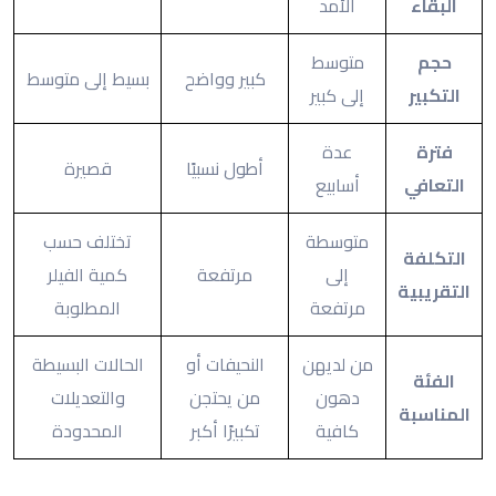
البقاء
الأمد
حجم
متوسط
كبير وواضح
بسيط إلى متوسط
التكبير
إلى كبير
فترة
عدة
أطول نسبيًا
قصيرة
التعافي
أسابيع
متوسطة
تختلف حسب
التكلفة
إلى
مرتفعة
كمية الفيلر
التقريبية
مرتفعة
المطلوبة
من لديهن
النحيفات أو
الحالات البسيطة
الفئة
دهون
من يحتجن
والتعديلات
المناسبة
كافية
تكبيرًا أكبر
المحدودة