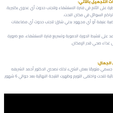
 التجميل بالآتي:
ة على الألم في فترة الاستشفاء ولتجنب حدوث أي عدوى بكتيرية.
راكم السوائل في مكان النحت.
ضية عنيفة أو أي مجهود بدني شاق؛ لتجنب حدوث أي مضاعفات
 على تنشيط الدورة الدموية وتسريع فترة الاستشفاء، مع ضرورة
ل غذاء صحي قدر الإمكان.
الجمال:
كان جسمي متورمًا بعض الشيء لذلك نصحني الدكتور أحمد الشريفه
 للنحت واختفى التورم وظهرت النتيجة النهائية بعد حوالي 6 شهور.