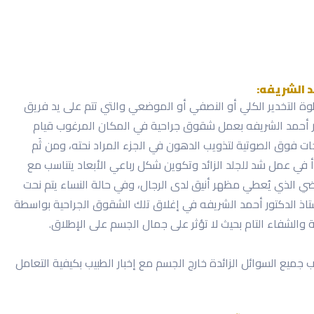
د الشريفه:
طوة التخدير الكلي أو النصفي أو الموضعي والتي تتم على يد فريق
تور أحمد الشريفه بعمل شقوق جراحية في المكان المرغوب قيام
ات فوق الصوتية لتذويب الدهون في الجزء المراد نحته، ومن ثَم
دأ في عمل شد للجلد الزائد وتكوين شكل رباعي الأبعاد يتناسب مع
ي الذي يُعطي مظهر أنيق لدى الرجال، وفي حالة النساء يتم نحت
ستاذ الدكتور أحمد الشريفه في إغلاق تلك الشقوق الجراحية بواسطة
هة والشفاء التام بحيث لا تؤثر على جمال الجسم على الإطلاق.
 جميع السوائل الزائدة خارج الجسم مع إخبار الطبيب بكيفية التعامل