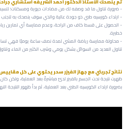
ثم ينصحك الأستاذ الدكتور أحمد الشريفه استشاري جراحات
- ضرورة تناول ما قد وصفه لك من مضادات حيوية ومسكنات؛ للسيطر
- ارتداء كورسيه طبي ذو جودة عالية والذي سوف ينصحك به لتجنب ت
- الحصول على قسط كاف من الراحة، وعدم ممارسة أي تمارين ريا
خطيرة.
- محاولة ممارسة رياضة المشي لمدة نصف ساعة يوميًا فهي تساعد
تناول العديد من السوائل بشكل يومي وشرب الكثير من الماء وتناو
نتائج تجربتي مع جهاز الفيزر سحر يحتوي على كل مقاييس 
ظهرت نتيجة نحت الجسم بالفيزر لدىَّ مباشرةً بعد العملية، ولكن 
بضرورة ارتداء الكورسيه الطبي بعد العملية، ثم بدأ ظهور النتيجة النهائية