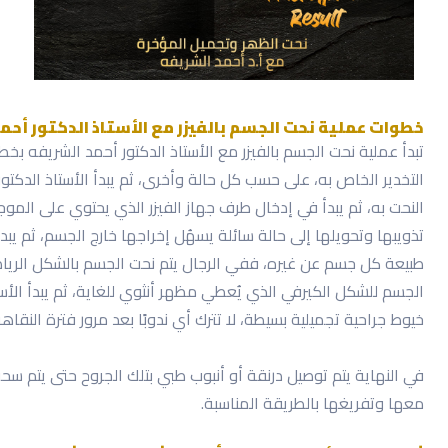
خطوات عملية نحت الجسم بالفيزر مع الأستاذ الدكتور أحم
تبدأ عملية نحت الجسم بالفيزر مع الأستاذ الدكتور أحمد الشريفه بخ
التخدير الخاص به، على حسب كل حالة وأخرى، ثم يبدأ الأستاذ الدك
النحت به، ثم يبدأ في إدخال طرف جهاز الفيزر الذي يحتوي على الموج
تذويبها وتحويلها إلى حالة سائلة يسهُل إخراجها خارج الجسم، ثم يب
طبيعة كل جسم عن غيره، ففي الرجال يتم نحت الجسم بالشكل الرياض
الجسم للشكل الكيرفي الذي يُعطي مظهر أنثوي للغاية، ثم يبدأ الأ
خيوط جراحية تجميلية بسيطة، لا تترك أي ندوبًا بعد مرور فترة النقا
في النهاية يتم توصيل درنقة أو أنبوب طبي بتلك الجروح حتى يتم سحب
معها وتفريغها بالطريقة المناسبة.