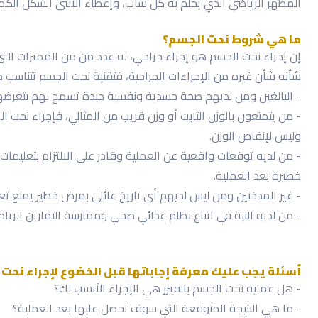
المظهر الرياضي الذي يحلم به كل شاب، وإعطاء الأنثى الشكل الكم
ما هي شروط نحت الجسم؟
إن إجراء نحت الجسم هو إجراء جراحي، له عدد من من المميزات ال
شأنه شأن غيره من الإجراءات الجراحية، فتقنية نحت الجسم تتناسب 
- البالغين ومن لديهم صحة جسدية ونفسية جيدة تسمح لهم بتعرضهم 
- من يتمتعون بالوزن الثابت أو وزن قريب من المثالي، فإجراء نحت
وليس لإنقاص الوزن.
- من لديه توقعات واقعية عن العملية وقادر على الالتزام بتعليمات
خطيرة بعد العملية.
- غير المدخنين ومن ليس لديهم أي تاريخ عائلي بمرض خطير يمنع تعرض
- من لديه النية في اتباع نظام غذائي صحي وممارسة التمارين الري
أسئلة يجب عليك معرفة إجاباتها قبل الخضوع لإجراء نحت ا
- هل عملية نحت الجسم بالفيزر هي الإجراء الأنسب لك؟
- ما هي النتيجة المتوقعة التي سوف تحصل عليها بعد العملية؟