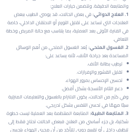
والمتابعة الدقيقة. وتتضمن خيارات العلاج:
1. العلاج الدوائي:
في بعض الحالات، قد يوصي الطبيب ببعض
العلاجات التي تساعد على تقليل التورم أو الاحتقان الداخلي، خاصة
في الفترة الأولى بعد العملية، بما يتناسب مع حالة المريض وخطة
التعافي.
2. الغسول الملحي:
يُعد الغسول الملحي من أهم الوسائل
المساعدة بعد جراحة الأنف، لأنه يساعد على:
ترطيب بطانة الأنف.
تقليل القشور والإفرازات.
تحسين الإحساس بمرور الهواء.
دعم التئام الأنسجة بشكل أفضل.
وفي كثير من الحالات، يكون الالتزام بالغسول والتعليمات المنزلية
سببًا مهمًا في تحسن التنفس بشكل تدريجي.
3. المتابعة الطبية:
المتابعة المنتظمة بعد العملية ليست خطوة
شكلية، بل جزء أساسي من العلاج. فبعض الحالات تحتاج فقط إلى
تنظيف داخلي أو تقييم دوري للتأكد من أن مجرى الهواء يتحسن