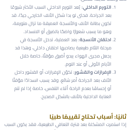
التورم الداخلي:
يُعد التورم الداخلي السبب الأكثر شيوعًا
بعد الجراحة. فحتى لو بدا شكل الأنف الخارجي جيدًا، قد
تكون بطانة الأنف والأنسجة العميقة ما تزال متورمة،
وهو ما يسبب شعورًا واضحًا بالضيق أو الانسداد.
احتقان الأنسجة:
بعد العملية، تدخل الأنسجة في
مرحلة التئام طبيعية يصاحبها احتقان داخلي، وهذا قد
يجعل مجرى الهواء يبدو أضيق مؤقتًا، خاصة خلال
الأيام الأولى أو عند النوم.
الإفرازات والقشور:
تكوّن الإفرازات أو القشور داخل
الأنف بعد الجراحة أمر شائع، وقد يسبب انسدادًا مؤقتًا
أو إحساسًا بعدم الراحة أثناء التنفس، خاصة إذا لم تتم
العناية الداخلية بالأنف بالشكل الصحيح.
ثانيًا: أسباب تحتاج تقييمًا طبيًا
إذا استمرت المشكلة بعد فترة التعافي الطبيعية، فقد يكون السبب