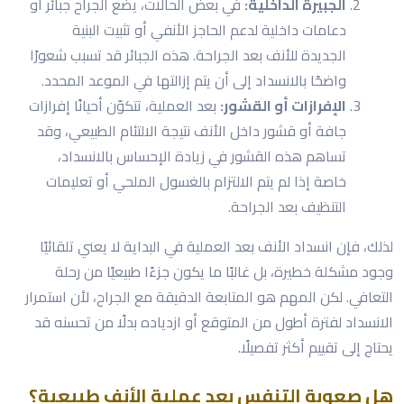
الجبيرة الداخلية:
في بعض الحالات، يضع الجراح جبائر أو
دعامات داخلية لدعم الحاجز الأنفي أو تثبيت البنية
الجديدة للأنف بعد الجراحة. هذه الجبائر قد تسبب شعورًا
واضحًا بالانسداد إلى أن يتم إزالتها في الموعد المحدد.
الإفرازات أو القشور:
بعد العملية، تتكوّن أحيانًا إفرازات
جافة أو قشور داخل الأنف نتيجة الالتئام الطبيعي، وقد
تساهم هذه القشور في زيادة الإحساس بالانسداد،
خاصة إذا لم يتم الالتزام بالغسول الملحي أو تعليمات
التنظيف بعد الجراحة.
لذلك، فإن انسداد الأنف بعد العملية في البداية لا يعني تلقائيًا
وجود مشكلة خطيرة، بل غالبًا ما يكون جزءًا طبيعيًا من رحلة
التعافي. لكن المهم هو المتابعة الدقيقة مع الجراح، لأن استمرار
الانسداد لفترة أطول من المتوقع أو ازدياده بدلًا من تحسنه قد
يحتاج إلى تقييم أكثر تفصيلًا.
هل صعوبة التنفس بعد عملية الأنف طبيعية؟