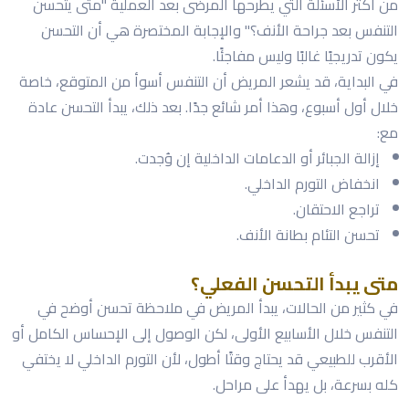
من أكثر الأسئلة التي يطرحها المرضى بعد العملية "متى يتحسن
التنفس بعد جراحة الأنف؟" والإجابة المختصرة هي أن التحسن
يكون تدريجيًا غالبًا وليس مفاجئًا.
في البداية، قد يشعر المريض أن التنفس أسوأ من المتوقع، خاصة
خلال أول أسبوع، وهذا أمر شائع جدًا. بعد ذلك، يبدأ التحسن عادة
مع:
إزالة الجبائر أو الدعامات الداخلية إن وُجدت.
انخفاض التورم الداخلي.
تراجع الاحتقان.
تحسن التئام بطانة الأنف.
متى يبدأ التحسن الفعلي؟
في كثير من الحالات، يبدأ المريض في ملاحظة تحسن أوضح في
التنفس خلال الأسابيع الأولى، لكن الوصول إلى الإحساس الكامل أو
الأقرب للطبيعي قد يحتاج وقتًا أطول، لأن التورم الداخلي لا يختفي
كله بسرعة، بل يهدأ على مراحل.