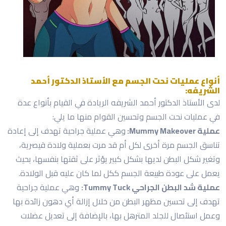
أنواع عمليات نحت الجسم مع الأستاذ الدكتور أحمد
الشريفه:
لدى الأستاذ الدكتور أحمد الشريفه الريادة في القيام بأنواع عدة
في عمليات نحت الجسم وتحسين القوام منها ما يلي:
عملية Mummy Makeover:
وهي عملية جراحية تهدف إلى إعادة
تناسق الجسم مرة أخرى لكل أم قد مرت بعملية ولادة قيصرية،
وتغير شكل البطن لديها بشكل كبير يؤثر على ثقتها بنفسها، بحيث
يعمل على عودة طبيعة الجسم ككل لما كان عليه قبل الولادة.
عملية شد البطن الجراحي Tummy Tuck:
وهي عملية جراحية
تهدف إلى تحسين مظهر البطن من خلال إزالة أي دهون زائدة بها
وعمل استئصال للجلد المترهل بها، بالإضافة إلى تعديل عضلات