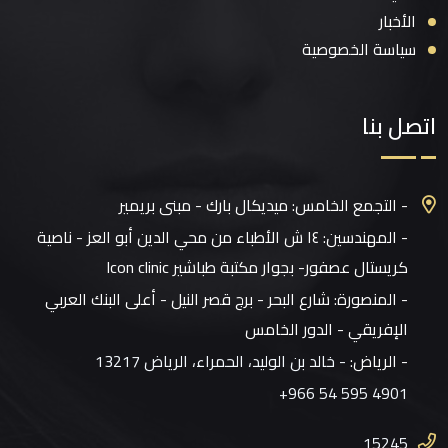
الأخبار
سياسة الخصوصية
اتصل بنا
- التجمع الخامس: ميديكال بارك - مبنى بريمير
- المهندسين: ١٤ ش الأطباء من محي الدين أبو العز - ناصية
كريستال عصفور- بجوار مكتبة طباشير Icon clinic
- المنصورة: شارع البحر - برج قصر النيل - أعلى البنك العربي
الإفريقي - الدور الخامس
- الرياض:
- خالد بن الوليد، الحمراء، الرياض 13217
+966 54 595 4901
15245