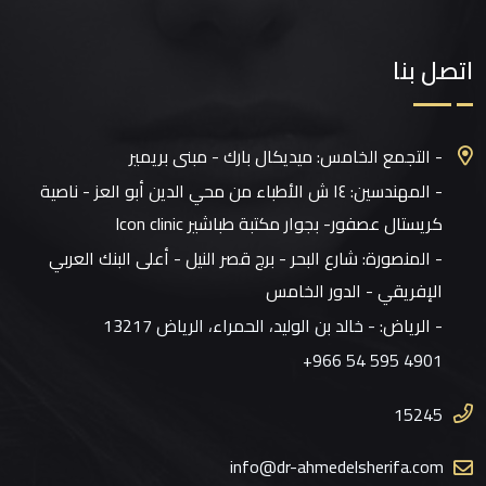
اتصل بنا
- التجمع الخامس: ميديكال بارك - مبنى بريمير
- المهندسين: ١٤ ش الأطباء من محي الدين أبو العز - ناصية
كريستال عصفور- بجوار مكتبة طباشير Icon clinic
- المنصورة: شارع البحر - برج قصر النيل - أعلى البنك العربي
الإفريقي - الدور الخامس
- الرياض:
- خالد بن الوليد، الحمراء، الرياض 13217
+966 54 595 4901
15245
info@dr-ahmedelsherifa.com