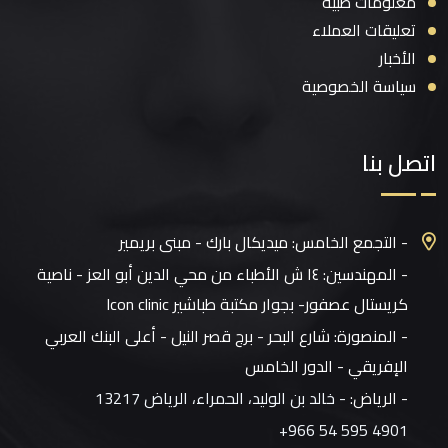
معلومات طبية
تعليقات العملاء
الأخبار
سياسة الخصوصية
اتصل بنا
- التجمع الخامس: ميديكال بارك - مبنى بريمير
- المهندسين: ١٤ ش الأطباء من محي الدين أبو العز - ناصية
كريستال عصفور- بجوار مكتبة طباشير Icon clinic
- المنصورة: شارع البحر - برج قصر النيل - أعلى البنك العربي
الإفريقي - الدور الخامس
- الرياض:
- خالد بن الوليد، الحمراء، الرياض 13217
+966 54 595 4901