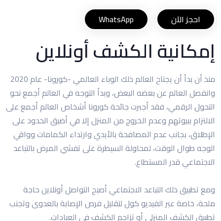
احجز الآن
WhatsApp
إمكانية الكشف أونلاين
منذ أن بدأ أن يجتاح العالم ذلك الوباء العالمي -كورونا- عام 2020
وانفصل العالم عن بعضه البعض، وبدأ التوجه في العالم أجمع نحو
التحول الرقمي، فقد أجبرت جائحة كورونا أشخاص العالم أجمع على
الالتزام ببيوتهم وعدم الخروج من المنزل إلا في أضيق الحدود على
الإطلاق، بجانب عدم المصافحة بالأيدي وارتداء الكمامات وواقي
الوجه طوال الوقت، لمحاولة السيطرة على تفشي المرض بالتباعد
الاجتماعي قدر المستطاع.
ومع تطبيق ذلك التباعد الاجتماعي أصبح التواصل أونلاين حاجة
ملحة، خاصة عبر الفيديو كول لتقليل فرص الإصابة بالعدوى وتجنب
تطبيق الكشف المنزلي أو تزاحم الكشف في العيادات.