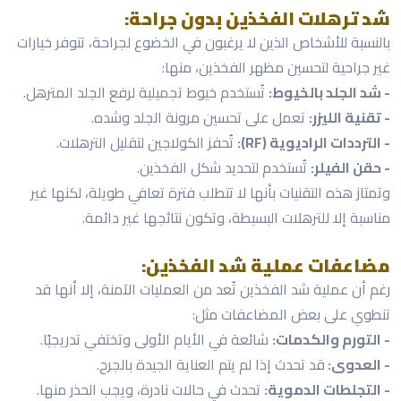
شد ترهلات الفخذين بدون جراحة:
بالنسبة للأشخاص الذين لا يرغبون في الخضوع لجراحة، تتوفر خيارات
غير جراحية لتحسين مظهر الفخذين، منها:
- شد الجلد بالخيوط:
تُستخدم خيوط تجميلية لرفع الجلد المترهل.
- تقنية الليزر:
تعمل على تحسين مرونة الجلد وشده.
- الترددات الراديوية (RF):
تُحفز الكولاجين لتقليل الترهلات.
- حقن الفيلر:
تُستخدم لتحديد شكل الفخذين.
وتمتاز هذه التقنيات بأنها لا تتطلب فترة تعافي طويلة، لكنها غير
مناسبة إلا للترهلات البسيطة، وتكون نتائجها غير دائمة.
مضاعفات عملية شد الفخذين:
رغم أن عملية شد الفخذين تُعد من العمليات الآمنة، إلا أنها قد
تنطوي على بعض المضاعفات مثل:
- التورم والكدمات:
شائعة في الأيام الأولى وتختفي تدريجيًا.
- العدوى:
قد تحدث إذا لم يتم العناية الجيدة بالجرح.
- التجلطات الدموية:
تحدث في حالات نادرة، ويجب الحذر منها.