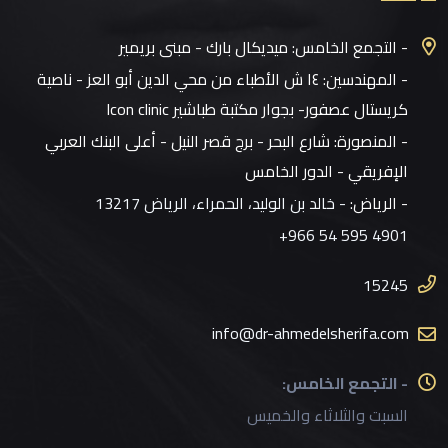
- التجمع الخامس: ميديكال بارك - مبنى بريمير
- المهندسين: ١٤ ش الأطباء من محي الدين أبو العز - ناصية
كريستال عصفور- بجوار مكتبة طباشير Icon clinic
- المنصورة: شارع البحر - برج قصر النيل - أعلى البنك العربي
الإفريقي - الدور الخامس
- الرياض:
- خالد بن الوليد، الحمراء، الرياض 13217
+966 54 595 4901
15245
info@dr-ahmedelsherifa.com
- التجمع الخامس:
السبت والثلاثاء والخميس