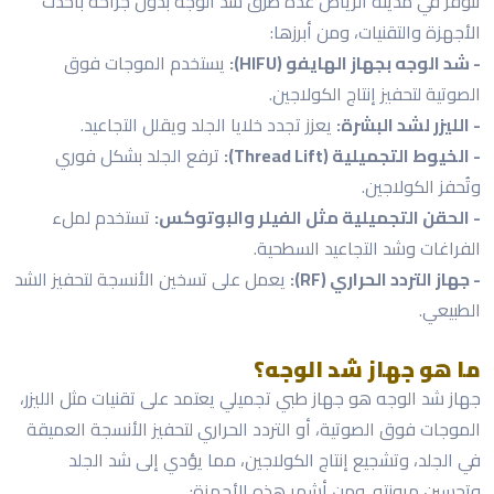
تتوفر في مدينة الرياض عدة طرق شد الوجه بدون جراحة بأحدث
الأجهزة والتقنيات، ومن أبرزها:
- شد الوجه بجهاز الهايفو (HIFU):
يستخدم الموجات فوق
الصوتية لتحفيز إنتاج الكولاجين.
- الليزر لشد البشرة:
يعزز تجدد خلايا الجلد ويقلل التجاعيد.
- الخيوط التجميلية (Thread Lift):
ترفع الجلد بشكل فوري
وتُحفز الكولاجين.
- الحقن التجميلية مثل الفيلر والبوتوكس:
تستخدم لملء
الفراغات وشد التجاعيد السطحية.
- جهاز التردد الحراري (RF):
يعمل على تسخين الأنسجة لتحفيز الشد
الطبيعي.
ما هو جهاز شد الوجه؟
جهاز شد الوجه هو جهاز طبي تجميلي يعتمد على تقنيات مثل الليزر،
الموجات فوق الصوتية، أو التردد الحراري لتحفيز الأنسجة العميقة
في الجلد، وتشجيع إنتاج الكولاجين، مما يؤدي إلى شد الجلد
وتحسين مرونته. ومن أشهر هذه الأجهزة: