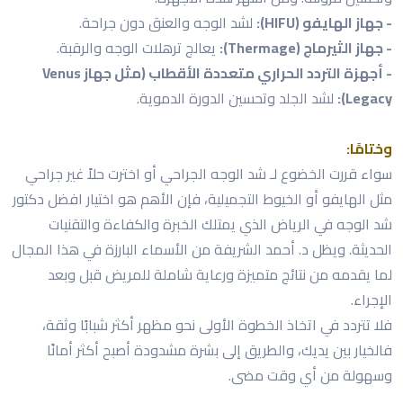
- جهاز الهايفو (HIFU):
لشد الوجه والعنق دون جراحة.
- جهاز الثيرماج (Thermage):
يعالج ترهلات الوجه والرقبة.
- أجهزة التردد الحراري متعددة الأقطاب (مثل جهاز Venus
Legacy):
لشد الجلد وتحسين الدورة الدموية.
وختامًا:
سواء قررت الخضوع لـ شد الوجه الجراحي أو اخترت حلاً غير جراحي
مثل الهايفو أو الخيوط التجميلية، فإن الأهم هو اختيار افضل دكتور
شد الوجه في الرياض الذي يمتلك الخبرة والكفاءة والتقنيات
الحديثة. ويظل د. أحمد الشريفة من الأسماء البارزة في هذا المجال
لما يقدمه من نتائج متميزة ورعاية شاملة للمريض قبل وبعد
الإجراء.
فلا تتردد في اتخاذ الخطوة الأولى نحو مظهر أكثر شبابًا وثقة،
فالخيار بين يديك، والطريق إلى بشرة مشدودة أصبح أكثر أمانًا
وسهولة من أي وقت مضى.