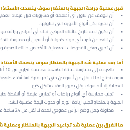
قبل عملية جراحة الجبهة بالمنظار سوف ينصحك الأستاذ ا
•
أن تتوقف عن تناول أي أطعمة أو مشروبات قبل ميعاد العملية 
•
أن تخبره بكل أنواع الأدوية التي تتناولها.
•
أن يكون لديه بتاريخ عائلتك المرضي تجاه أي أمراض وراثية مو
•
أن تبتعد عن شرب أي مواد كحولية أو أسبرين أو ممارسة التدخي
•
أن تجري بعض الفحوصات المعملية للتأكد من حالتك الصحية ومل
أما بعد عملية شد الجبهة بالمنظار سوف ينصحك الأستاذ الد
•
سوف تحتاج لما لا يقل عن أسبوعين حتي تمر بفترة استشفاء طبيعية، 
العملية إلا أنه سوف يقل بمرور الوقت بشكل كبير.
•
تجنب ممارسة أي أنواع رياضات أو تمارين عنيفة أو أنشطة بدني
الجبهة بالمنظار؛ لتجنب زيادة الورم أو حدوث نتيجة عكسية للشد.
•
محاولة جعل وضع الرأس عمودي لمدة لا تقل عن 24 ساعة على الأقل من ميعاد العملية لتقليل الورم الناتج عنها.
ما الفرق بين عملية شد تجاعيد الجبهة بالمنظار وعملية ش