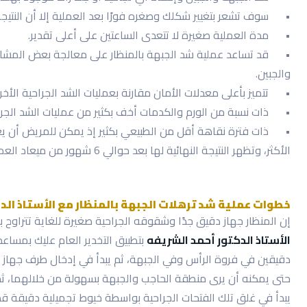
•
سوف تشعر بتغيير شكلك وصغره فورًا بعد العملية إلا أن النتيجة
•
مدة العملية صغيرة لا تتعدى الساعتين على أعلى تقدير.
•
قد تساعد عملية شد الجبهة بالمنظار على معالجة بعض المشاك
والجبين.
•
تتميز بأعلى معدلات الأمان مقارنة بعمليات الشد الجراحية الأخر
•
ذات نسبة من الورم والكدمات أخف بكثير من عمليات الشد الجراح
•
ذات فترة نقاهة أقل من الطبيعي بكثير إذ يمكن للمريض أن يع
الأكثر، وتظهر النتيجة النهائية لها بعد حوالي 6 شهور من ميعاد العملية.
خطوات عملية شد ترهلات الجبهة بالمنظار مع الأستاذ الد
إن المنظار جهاز دقيق جدًا وشقوقه الجراحية صغيرة للغاية تتراوح بين 1 سنتيمتر إلى 2 سنتيمتر على الأكثر، فبعد أن
الأستاذ الدكتور أحمد الشريفه
بتطبيق التخدير العام عليك بمسا
دقيقين في فروة الرأس وفي الجبهة، ثم يبدأ في إدخال طرف جهاز ال
حتى يمكنه أن يرى منطقة الحاجب والجبهة بسهولة من خلالهما، ثم 
يبدأ في غلق تلك الفتحات الجراحية بواسطة خيوط تجميلية دقيقة قد 