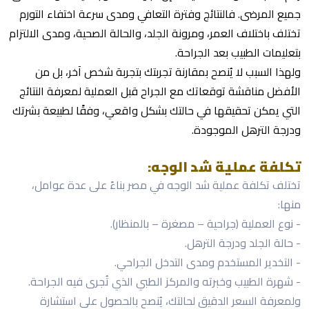
جميع المرضى. فالنتائج وفترة التعافي ومدى سرعة اختفاء التورم
تختلف باختلاف العمر، ومرونة الجلد، والحالة الصحية، ومدى الالتزام
بتعليمات الطبيب بعد الجراحة.
ولهذا السبب لا يُنصح بمقارنة تجربتك بتجربة شخص آخر، بل من
الأفضل مناقشة توقعاتك مع الجراح قبل العملية لمعرفة النتائج
التي يمكن تحقيقها في حالتك بشكل واقعي، وفقًا لطبيعة بشرتك
ودرجة الترهل الموجودة.
تكلفة عملية شد الوجه:
تختلف تكلفة عملية شد الوجه في مصر بناءً على عدة عوامل،
منها:
- نوع العملية (جراحية – مصغرة – بالمنظار).
- حالة الجلد ودرجة الترهل.
- التخدير المستخدم ومدى التدخل الجراحي.
- شهرة الطبيب وخبرته والمركز الطبي الذي تُجرى فيه الجراحة.
ولمعرفة السعر الدقيق لحالتك، يُنصح بالحصول على استشارة