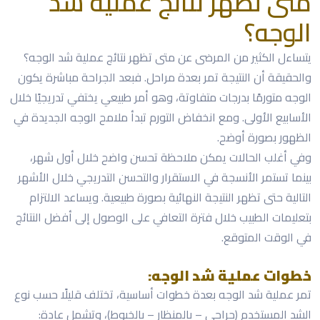
متى تظهر نتائج عملية شد
الوجه؟
يتساءل الكثير من المرضى عن متى تظهر نتائج عملية شد الوجه؟
والحقيقة أن النتيجة تمر بعدة مراحل. فبعد الجراحة مباشرة يكون
الوجه متورمًا بدرجات متفاوتة، وهو أمر طبيعي يختفي تدريجيًا خلال
الأسابيع الأولى. ومع انخفاض التورم تبدأ ملامح الوجه الجديدة في
الظهور بصورة أوضح.
وفي أغلب الحالات يمكن ملاحظة تحسن واضح خلال أول شهر،
بينما تستمر الأنسجة في الاستقرار والتحسن التدريجي خلال الأشهر
التالية حتى تظهر النتيجة النهائية بصورة طبيعية. ويساعد الالتزام
بتعليمات الطبيب خلال فترة التعافي على الوصول إلى أفضل النتائج
في الوقت المتوقع.
خطوات عملية شد الوجه:
تمر عملية شد الوجه بعدة خطوات أساسية، تختلف قليلًا حسب نوع
الشد المستخدم (جراحي – بالمنظار – بالخيوط)، وتشمل عادة: