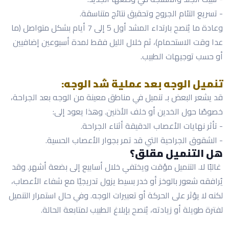
- تسريع التئام الجروح وتحقيق نتائج متناسقة.
وعادة ما يُنصح بارتداء المشد أول 5 إلى 7 أيام بشكل متواصل (ما
عدا وقت الاستحمام)، ثم خلال الليل فقط لمدة أسبوعين إضافيين
أو حسب توجيهات الطبيب.
تنميل الوجه بعد عملية شد الوجه:
قد يشعر البعض بـ تنميل في مناطق معينة من الوجه بعد الجراحة،
خصوصًا حول الخدين أو خلف الأذنين. وهذا يعود إلى:
- تأثر نهايات الأعصاب الدقيقة أثناء الجراحة.
- الشقوق الجراحية التي قد تمر بجوار الأعصاب الحسية.
هل التنميل مقلق؟
غالبًا لا. التنميل مؤقت ويختفي خلال أسابيع إلى بضعة أشهر. وقد
يُرافقه شعور بالوخز أو خدر بسيط يزول تدريجيًا مع شفاء الأعصاب،
لكنه لا يؤثر على الحركة أو تعبيرات الوجه. وفي حال استمرار التنميل
لفترة طويلة أو زيادته، يُنصح بإبلاغ الطبيب لمتابعة الحالة.