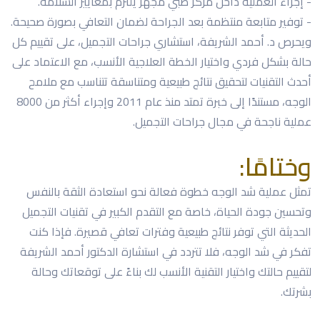
- إجراء العملية داخل مركز طبي مجهز يلتزم بمعايير السلامة.
- توفير متابعة منتظمة بعد الجراحة لضمان التعافي بصورة صحيحة.
ويحرص د. أحمد الشريفة، استشاري جراحات التجميل، على تقييم كل
حالة بشكل فردي واختيار الخطة العلاجية الأنسب، مع الاعتماد على
أحدث التقنيات لتحقيق نتائج طبيعية ومتناسقة تتناسب مع ملامح
الوجه، مستندًا إلى خبرة تمتد منذ عام 2011 وإجراء أكثر من 8000
عملية ناجحة في مجال جراحات التجميل.
وختامًا:
تمثل عملية شد الوجه خطوة فعالة نحو استعادة الثقة بالنفس
وتحسين جودة الحياة، خاصة مع التقدم الكبير في تقنيات التجميل
الحديثة التي توفر نتائج طبيعية وفترات تعافي قصيرة. فإذا كنت
تفكر في شد الوجه، فلا تتردد في استشارة الدكتور أحمد الشريفة
لتقييم حالتك واختيار التقنية الأنسب لك بناءً على توقعاتك وحالة
بشرتك.