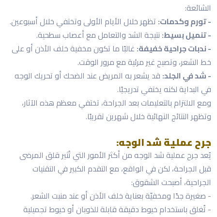
الشائعة:
- تورم وكدمات:
تظهر خلال الأيام الأولى وتختفي خلال أسبوعين.
- تنميل بسيط:
نتيجة الشد والتعامل مع أعصاب سطحية.
- ندبات جراحية خفيفة:
غالبًا ما تكون مخفية خلف الأذن أو على
خط الشعر، وتصبح غير مرئية مع مرور الوقت.
- شد في الجلد:
قد يشعر به المريض عند الضحك أو تحريك الوجه
في البداية لكنه يختفي تدريجيًا.
ومع الالتزام بالتعليمات بعد الجراحة، تختفي معظم هذه الآثار،
وتظهر النتائج النهائية خلال شهرين تقريبًا.
جرح عملية شد الوجه:
يُعد جرح عملية شد الوجه من أكثر الأمور التي تُثير قلق المرضى
قبل الجراحة، لكن في الواقع، مع التقدم الكبير في التقنيات
الجراحية، أصبحت الشقوق:
- صغيرة جدًا ومخفيّة بعناية خلف الأذن أو عند منبت الشعر.
- تُغلق باستخدام خيوط دقيقة قابلة للذوبان أو خيوط تجميلية