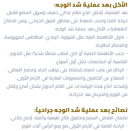
الأكل بعد عملية شد الوجه:
بعد العملية، يُفضل اتباع نظام غذائي خفيف وسهل المضغ لتقليل
حركة الفك وتجنب الضغط على مناطق الشق الجراحي. ومن النصائح
المتعلقة بـ الأكل بعد عملية شد الوجه:
- تناول الأطعمة اللينة: مثل الشوربة، الزبادي، البطاطس المهروسة،
والعصائر الطازجة.
- تجنب الأطعمة الصلبة أو التي تتطلب مضغًا شديدًا مثل اللحوم
القاسية أو المكسرات خلال أول أسبوع.
- الإكثار من شرب المياه للحفاظ على ترطيب الجلد وتحفيز التعافي.
- الامتناع عن الكافيين والمشروبات الغازية في الأيام الأولى.
ويُساعد اتباع هذه الإرشادات على التئام الجروح بشكل أسرع ويُقلل
من التورم والانزعاج بعد الجراحة.
نصائح بعد عملية شد الوجه جراحياً:
لضمان التعافي السليم وتحقيق نتائج طبيعية وآمنة، يُنصح بالآتي:
- الراحة التامة في الأيام الأولى مع رفع الرأس أثناء النوم.