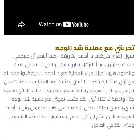
تجربتي مع عملية شد الوجه:
تقول إحدى مريضات د. أحمد الشريفة: "كنت أشعر أن ملامحي
فقدت نضارتها، وبدأ الترهل يظهر بشكل واضح خاصة في الفك
والخدود. قررت أخيرًا إجراء العملية مع د. أحمد الشريفة، والحمد لله
من أول استشارة شعرت بالأمان والثقة. بعد العملية، لاحظت تحسن
تدريجي، وخلال أسبوعين بدأت أستعيد مظهري الشاب. النتائج طبيعية
جدًا، والندبة لا تكاد تُرى. لقد حسّنت تجربتي مع عملية شد الوجه
ثقتي بنفسي تمامًا بفضل الاعتماد على طبيب متمرس مثل د. أحمد
الشريفة، الذي قدّم لي كل الدعم والمشورة منذ لحظة التشخيص
وحتى التعافي الكامل."