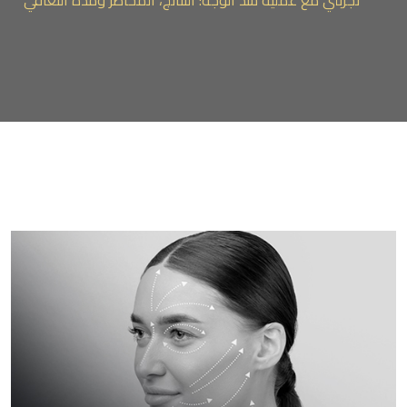
تجربتي مع عملية شد الوجه: النتائج، المخاطر ومدة التعافي