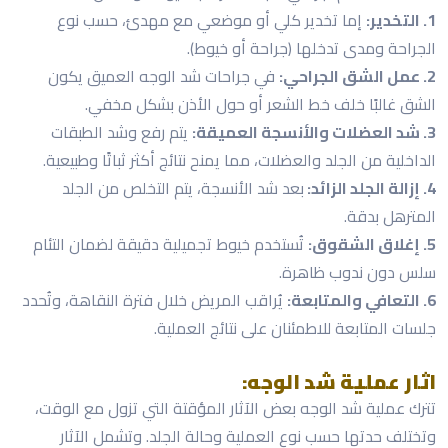
1. التخدير:
إما تخدير كلي أو موضعي مع مهدئ، حسب نوع
الجراحة ومدى تدخلها (جراحة أو خيوط).
2. عمل الشق الجراحي:
في جراحات شد الوجه العميق يكون
الشق غالبًا خلف خط الشعر أو حول الأذن بشكل مخفي.
3. شد العضلات والأنسجة العميقة:
يتم رفع وشد الطبقات
الداخلية من الجلد والعضلات، مما يمنح نتائج أكثر ثباتًا وطبيعية.
4. إزالة الجلد الزائد:
بعد شد الأنسجة، يتم التخلص من الجلد
المترهل بدقة.
5. إغلاق الشقوق:
تُستخدم خيوط تجميلية دقيقة لضمان التئام
سلس دون ندوب ظاهرة.
6. التعافي والمتابعة:
يُراقب المريض خلال فترة النقاهة، وتُحدد
جلسات المتابعة للاطمئنان على نتائج العملية.
اثار عملية شد الوجه:
تترك عملية شد الوجه بعض الآثار المؤقتة التي تزول مع الوقت،
وتختلف حدتها حسب نوع العملية وحالة الجلد. وتشمل الآثار