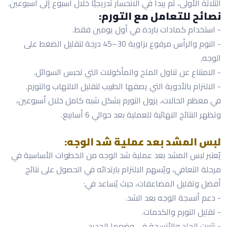
الثلاثة الأولى، ثم يبدأ في الانحسار تدريجيًا خلال أسبوع إلى أسبوعين.
نصائح للتعامل مع التورم:
- استخدام كمادات باردة في أول يومين فقط.
- النوم والرأس مرفوع بزاوية 30–45 درجة لتقليل الضغط على
الوجه.
- الامتناع عن تناول الملح والمأكولات التي تحبس السوائل.
- الالتزام بالأدوية التي يصفها الطبيب لتقليل الالتهاب والتورم.
في معظم الحالات، يزول التورم بشكل شبه كامل خلال أسبوعين،
وتظهر النتائج النهائية للعملية بعد حوالي 6 أسابيع.
لبس المشد بعد عملية شد الوجه:
يُعتبر لبس المشد بعد عملية شد الوجه من الخطوات الأساسية في
مرحلة التعافي، ويُسهم الالتزام بارتدائه في الحصول على نتائج
أفضل وتقليل المضاعفات، حيث يُساعد في:
- دعم أنسجة الوجه بعد الشد.
- تقليل التورم والكدمات.
- تثبيت الجلد والأنسجة في وضعها الجديد.